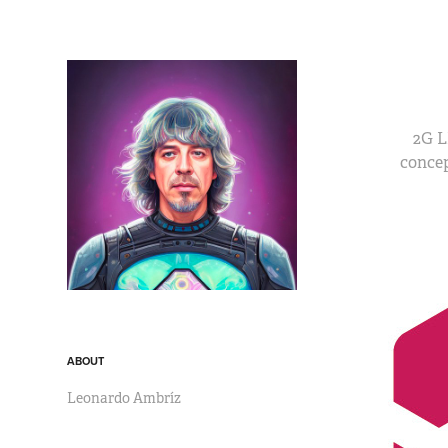
2G L
concep
ABOUT
Leonardo Ambríz